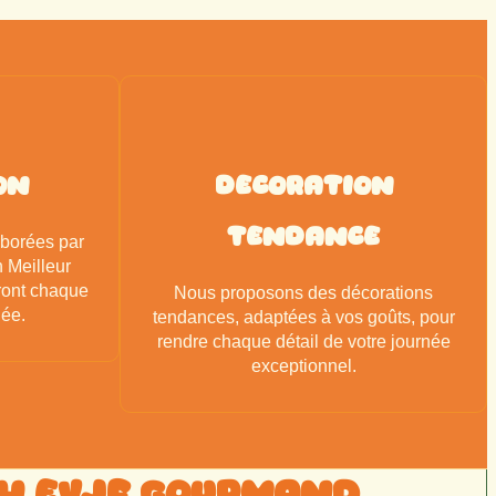
on
decoration
tendance
aborées par
 Meilleur
ront chaque
Nous proposons des décorations
née.
tendances, adaptées à vos goûts, pour
rendre chaque détail de votre journée
exceptionnel.
h EVJF Gourmand