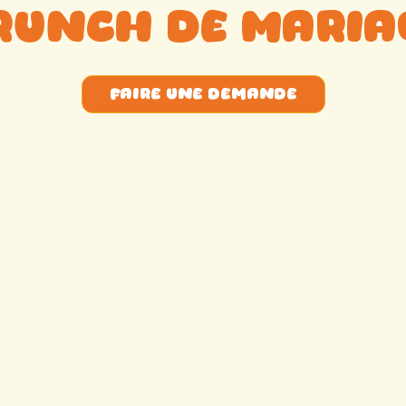
runch de maria
faire une demande