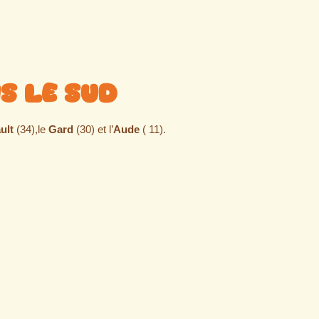
s le sud
ult
(34),le
Gard
(30) et l’
Aude
( 11).