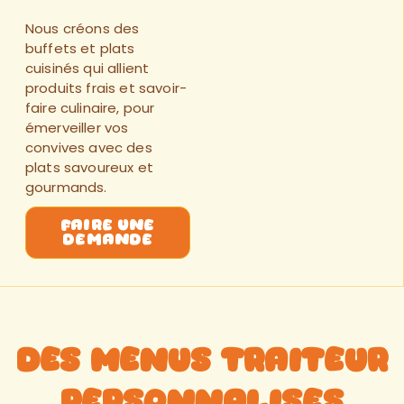
Nous créons des
buffets
et
plats
cuisinés
qui allient
produits frais
et
savoir-
faire culinaire
, pour
émerveiller vos
convives
avec des
plats
savoureux
et
gourmands
.
faire une
demande
Des Menus Traiteur
Personnalises