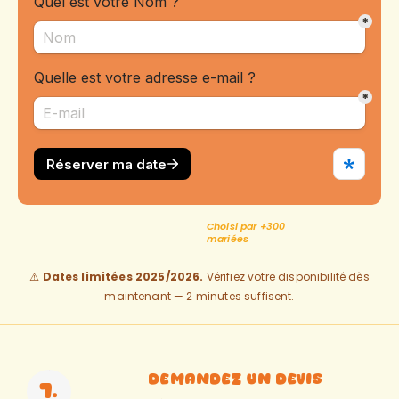
Choisi par +300
mariées
⚠️
Dates limitées 2025/2026.
Vérifiez votre disponibilité dès
maintenant — 2 minutes suffisent.
Demandez un devis
1.