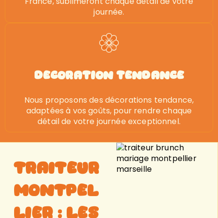
France, sublimeront chaque détail de votre
journée.
decoration tendance
Nous proposons des décorations tendance,
adaptées à vos goûts, pour rendre chaque
détail de votre journée exceptionnel.
Traiteur
Montpel
lier : Les