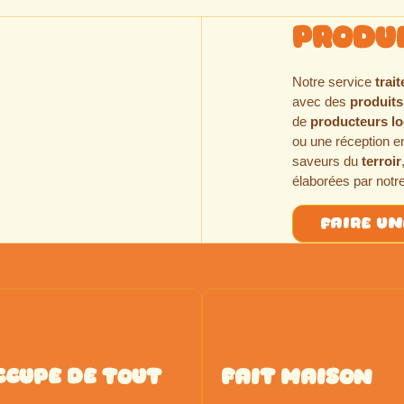
Produ
Notre service
trai
avec des
produits
de
producteurs l
ou une réception 
saveurs du
terroir
élaborées par notr
faire u
ccupe de tout
Fait Maison