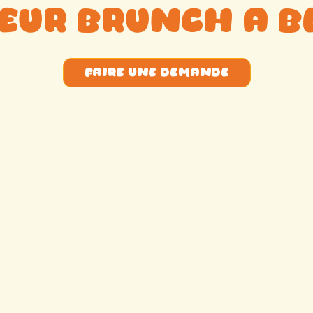
eur brunch a B
faire une demande