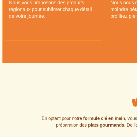
Nous vous proposons des produits
Nous nous c
régionaux pour sublimer chaque détail
moindre péta
de votre journée.
profitiez pl
En optant pour notre
formule clé en main
, vou
préparation des
plats gourmands
. De l