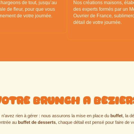
hargeons de tout, jusqu’au
Nos créations maisons, élab
le de fleur, pour que vous
des experts formés par un Me
einement de votre journée.
Ouvrier de France, sublimer
détail de votre journée.
Votre brunch a bezier
s n’avez rien à gérer : nous assurons la mise en place du
buffet
, la d
’entrée au
buffet de desserts
, chaque détail est pensé pour faire de