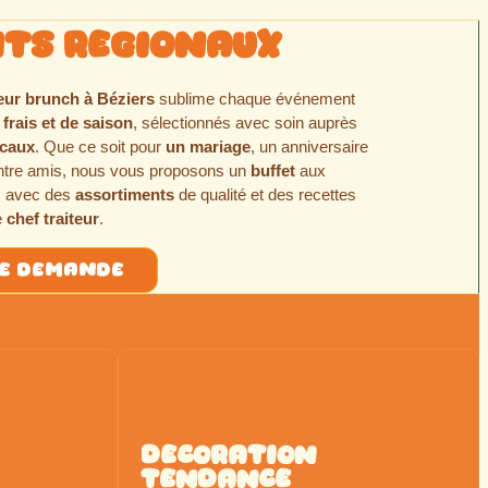
its regionaux
teur brunch à Béziers
sublime chaque événement
 frais et de saison
, sélectionnés avec soin auprès
ocaux
. Que ce soit pour
un mariage
, un anniversaire
entre amis, nous vous proposons un
buffet
aux
, avec des
assortiments
de qualité et des recettes
e
chef traiteur
.
ne demande
decoration
tendance