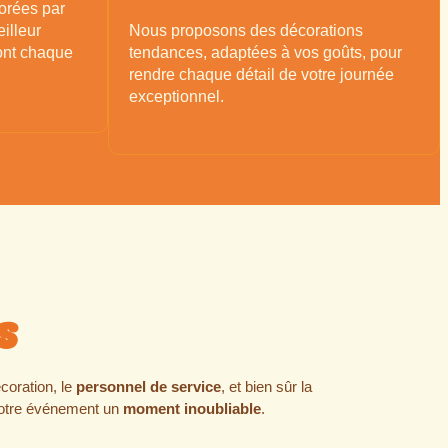
orées par
illeur
Nous proposons des décorations
ont chaque
tendances, adaptées à vos goûts, pour
rendre chaque détail de votre journée
exceptionnel.
s
écoration, le
personnel de service
, et bien sûr la
 votre événement un
moment inoubliable
.