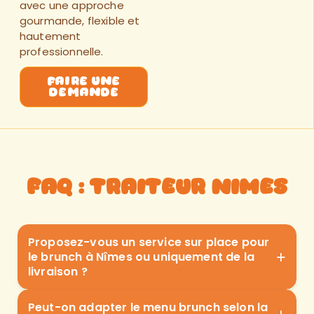
avec une approche
gourmande, flexible et
hautement
professionnelle.
faire une
demande
FAQ : Traiteur nimes
Proposez-vous un service sur place pour
+
le brunch à Nîmes ou uniquement de la
livraison ?
Peut-on adapter le menu brunch selon la