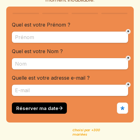
Choisi par +300
mariées