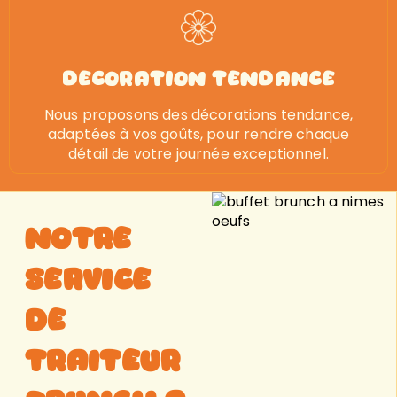
decoration tendance
Nous proposons des décorations tendance,
adaptées à vos goûts, pour rendre chaque
détail de votre journée exceptionnel.
notre
service
de
traiteur