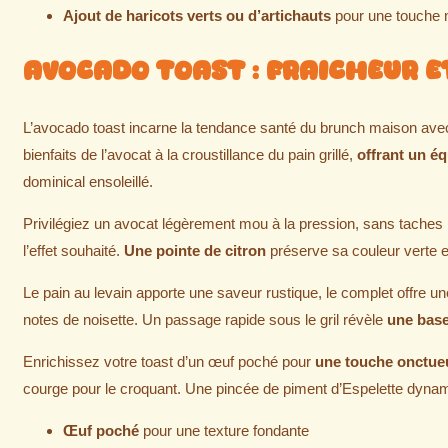
Ajout de haricots verts ou d’artichauts
pour une touche 
Avocado Toast : Fraicheur e
L’avocado toast incarne la tendance santé du brunch maison avec s
bienfaits de l’avocat à la croustillance du pain grillé,
offrant un éq
dominical ensoleillé.
Privilégiez un avocat légèrement mou à la pression, sans taches n
l’effet souhaité.
Une pointe de citron
préserve sa couleur verte e
Le pain au levain apporte une saveur rustique, le complet offre un
notes de noisette. Un passage rapide sous le gril révèle
une base
Enrichissez votre toast d’un œuf poché pour
une touche onctue
courge pour le croquant. Une pincée de piment d’Espelette dynami
Œuf poché
pour une texture fondante