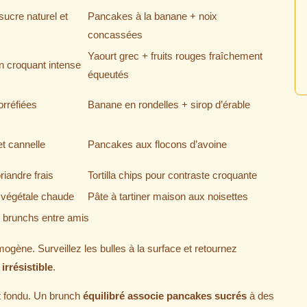
sucre naturel et
Pancakes à la banane + noix
concassées
Yaourt grec + fruits rouges fraîchement
un croquant intense
équeutés
rréfiées
Banane en rondelles + sirop d’érable
t cannelle
Pancakes aux flocons d’avoine
riandre frais
Tortilla chips pour contraste croquante
végétale chaude
Pâte à tartiner maison aux noisettes
e brunchs entre amis
gène. Surveillez les bulles à la surface et retournez
irrésistible
.
lat fondu. Un brunch
équilibré associe pancakes sucrés
à des