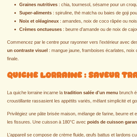
Graines nutritives
: chia, tournesol, sésame pour un croqu
Super-aliments
: spiruline, thé matcha ou baies de goji po
Noix et oléagineux
: amandes, noix de coco râpée ou noi
Crèmes onctueuses
: beurre d’amande ou de noix de caj
Commencez par le centre pour rayonner vers l’extérieur avec des
un contraste visuel
: mangue jaune, framboises écarlates, noix 
finale.
Quiche Lorraine : Saveur T
La quiche lorraine incarne la
tradition salée d’un menu
brunch éq
croustillante rassasient les appétits variés, mêlant simplicité et 
Privilégiez une pâte brisée maison, mélange de farine, beurre et e
les fissures. Une cuisson à 180°C avec
poids de cuisson garant
L’appareil se compose de crème fluide, œufs battus et lardons cu