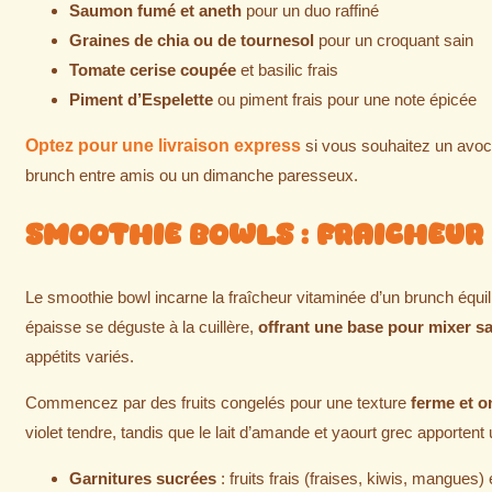
Saumon fumé et aneth
pour un duo raffiné
Graines de chia ou de tournesol
pour un croquant sain
Tomate cerise coupée
et basilic frais
Piment d’Espelette
ou piment frais pour une note épicée
Optez pour
une livraison express
si vous souhaitez un avoca
brunch entre amis ou un dimanche paresseux.
Smoothie Bowls : Fraicheur
Le smoothie bowl incarne la fraîcheur vitaminée d’un brunch équili
épaisse se déguste à la cuillère,
offrant une base pour mixer s
appétits variés.
Commencez par des fruits congelés pour une texture
ferme et 
violet tendre, tandis que le lait d’amande et yaourt grec apporte
Garnitures sucrées
: fruits frais (fraises, kiwis, mangues) 