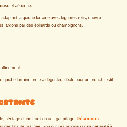
ueuse
et aérienne.
 adaptant la quiche lorraine avec légumes rôtis, chèvre
les lardons par des épinards ou champignons.
raffinement
 quiche lorraine prête à déguster, idéale pour un brunch festif
fortante
 héritage d’une tradition anti-gaspillage.
Découvrez
tar des fins de matinée. Son succès repose sur
sa capacité à