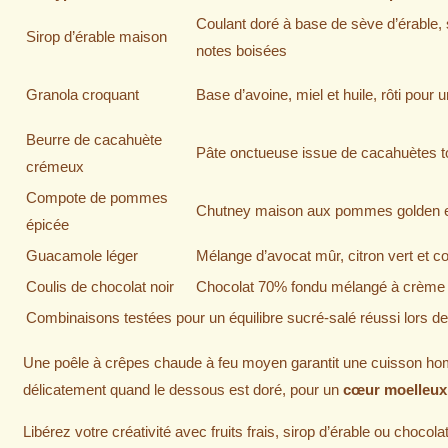
Coulant doré à base de sève d’érable, 
Sirop d’érable maison
notes boisées
Granola croquant
Base d’avoine, miel et huile, rôti pour 
Beurre de cacahuète
Pâte onctueuse issue de cacahuètes to
crémeux
Compote de pommes
Chutney maison aux pommes golden e
épicée
Guacamole léger
Mélange d’avocat mûr, citron vert et co
Coulis de chocolat noir
Chocolat 70% fondu mélangé à crème 
Combinaisons testées pour un équilibre sucré-salé réussi lors d
Une poêle à crêpes chaude à feu moyen garantit une cuisson homo
délicatement quand le dessous est doré, pour un
cœur moelleux 
Libérez votre créativité avec fruits frais, sirop d’érable ou choco