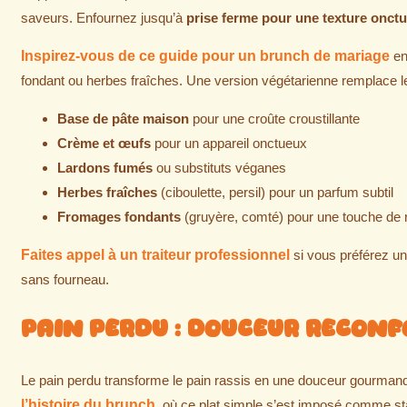
saveurs. Enfournez jusqu’à
prise ferme pour une texture onct
Inspirez-vous de ce guide pour un brunch de mariage
en
fondant ou herbes fraîches. Une version végétarienne remplace 
Base de pâte maison
pour une croûte croustillante
Crème et œufs
pour un appareil onctueux
Lardons fumés
ou substituts véganes
Herbes fraîches
(ciboulette, persil) pour un parfum subtil
Fromages fondants
(gruyère, comté) pour une touche de 
Faites appel à un traiteur professionnel
si vous préférez une
sans fourneau.
Pain Perdu : Douceur Recon
Le pain perdu transforme le pain rassis en une douceur gourmande,
l’histoire du brunch
, où ce plat simple s’est imposé comme s