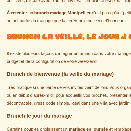
où il veut, discute avec d’autres invités. L’ambiance est plus fluid
À retenir :
un
brunch mariage Montpellier
n’est pas qu’un “peti
autant partie du mariage que la cérémonie ou le vin d’honneur.
Brunch la veille, le jour J
Il existe plusieurs façons d’intégrer un brunch dans votre mariage
budget et de la configuration de votre week-end.
Brunch de bienvenue (la veille du mariage)
Très pratique si une partie de vos invités vient de loin. Vous orga
ou en début d’après-midi, pour accueillir vos proches, présenter
décontractée, dress code simple, idéal dans une villa avec jardin 
Brunch le jour du mariage
Certains couples choisissent un
mariage en journée
et remplacen