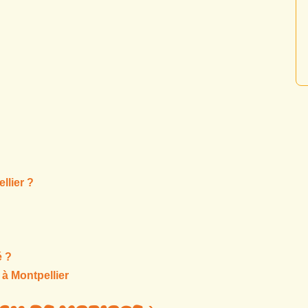
llier ?
é ?
à Montpellier