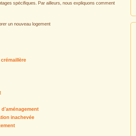
ntages spécifiques. Par ailleurs, nous expliquons comment
crémaillère
t
rs d’aménagement
ation inachevée
agement